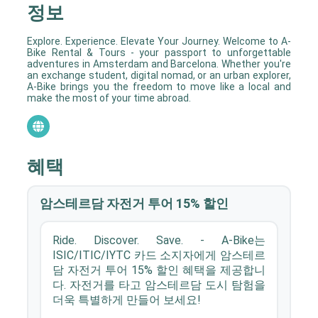
혜택 정보
유럽
호주·뉴질랜드
미국·캐나다
중남미
아프리카
아시아
뉴스
항공권
추천항공요금
항공예약상담
다국적투어